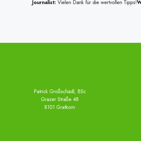
Journalist:
Vielen Dank für die wertvollen Tipps!
W
Patrick Großschädl, BSc
Grazer Straße 48
8101 Gratkorn