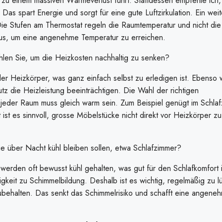
 zu einem massiven Wärmeverlust führt. Stattdessen empfehle ich,
 Das spart Energie und sorgt für eine gute Luftzirkulation. Ein weit
 Die Stufen am Thermostat regeln die Raumtemperatur und nicht die
 aus, um eine angenehme Temperatur zu erreichen.
n Sie, um die Heizkosten nachhaltig zu senken?
er Heizkörper, was ganz einfach selbst zu erledigen ist. Ebenso wi
z die Heizleistung beeinträchtigen. Die Wahl der richtigen
t jeder Raum muss gleich warm sein. Zum Beispiel genügt im Schla
 ist es sinnvoll, grosse Möbelstücke nicht direkt vor Heizkörper zu 
e über Nacht kühl bleiben sollen, etwa Schlafzimmer?
werden oft bewusst kühl gehalten, was gut für den Schlafkomfort 
gkeit zu Schimmelbildung. Deshalb ist es wichtig, regelmäßig zu l
behalten. Das senkt das Schimmelrisiko und schafft eine angene