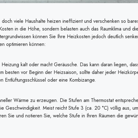
 doch viele Haushalte heizen ineffizient und verschenken so bare
 Kosten in die Höhe, sondern belasten auch das Raumklima und di
ergrundwissen können Sie Ihre Heizkosten jedoch deutlich senke
zen optimieren können:
r Heizung kalt oder macht Geräusche. Das kann daran liegen, dass
 am besten vor Beginn der Heizsaison, sollte daher jeder Heizkörp
nen Entlüftungsschlüssel oder eine Kombizange.
chneller Wärme zu erzeugen. Die Stufen am Thermostat entsprech
 Geschwindigkeit. Meist reicht Stufe 3 (ca. 20 °C) völlig aus, u
en Sie und notieren Sie, welche Stufe in Ihren Räumen die gewü