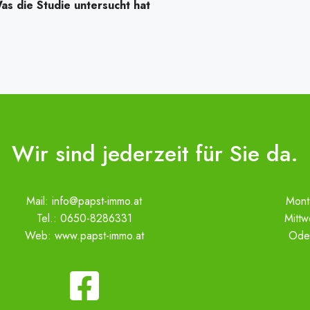
as die Studie untersucht hat
Wir sind jederzeit für Sie da.
Mail:
info@papst-immo.at
Mont
Tel.:
0650-8286331
Mitt
Web:
www.papst-immo.at
Ode