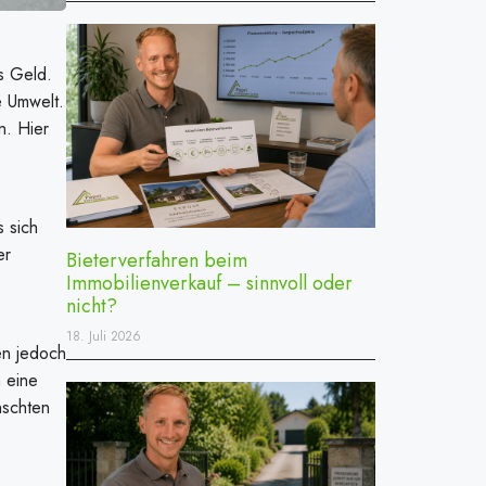
s Geld.
e Umwelt.
n. Hier
 sich
er
Bieterverfahren beim
Immobilienverkauf – sinnvoll oder
nicht?
18. Juli 2026
en jedoch
m eine
nschten