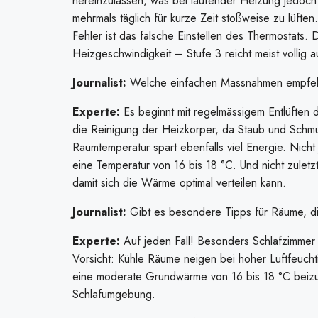
hereinzulassen, was bei laufender Heizung jedoch
mehrmals täglich für kurze Zeit stoßweise zu lüften.
Fehler ist das falsche Einstellen des Thermostats.
Heizgeschwindigkeit – Stufe 3 reicht meist völlig
Journalist:
Welche einfachen Massnahmen empfehle
Experte:
Es beginnt mit regelmässigem Entlüften d
die Reinigung der Heizkörper, da Staub und Schmut
Raumtemperatur spart ebenfalls viel Energie. Nich
eine Temperatur von 16 bis 18 °C. Und nicht zuletzt
damit sich die Wärme optimal verteilen kann.
Journalist:
Gibt es besondere Tipps für Räume, di
Experte:
Auf jeden Fall! Besonders Schlafzimmer 
Vorsicht: Kühle Räume neigen bei hoher Luftfeuchti
eine moderate Grundwärme von 16 bis 18 °C beizu
Schlafumgebung.