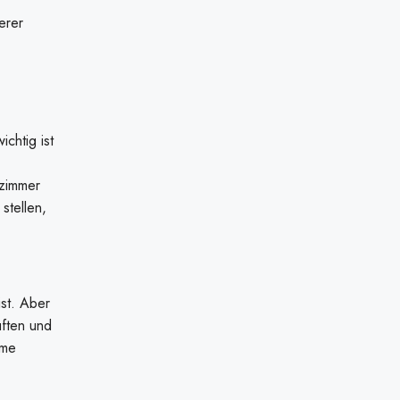
erer
chtig ist
fzimmer
stellen,
ist. Aber
üften und
hme