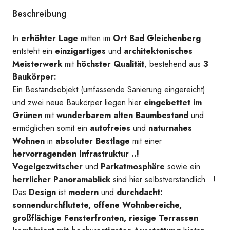
Beschreibung
Visualisierung_HausI_HausII
In
erhöhter Lage
mitten im
Ort Bad Gleichenberg
entsteht ein
einzigartiges
und
architektonisches
Meisterwerk
mit
höchster Qualität
, bestehend aus
3
Baukörper:
Ein Bestandsobjekt (umfassende Sanierung eingereicht)
und zwei neue Baukörper liegen hier
eingebettet im
Grünen
mit
wunderbarem alten Baumbestand
und
ermöglichen somit ein
autofreies
und
naturnahes
Wohnen
in
absoluter Bestlage
mit einer
hervorragenden Infrastruktur ..!
Vogelgezwitscher
und
Parkatmosphäre
sowie ein
herrlicher Panoramablick
sind hier selbstverständlich ..!
Das
Design
ist
modern
und
durchdacht:
sonnendurchflutete, offene Wohnbereiche,
großflächige Fensterfronten, riesige Terrassen