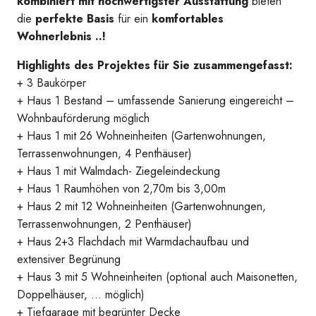
kombiniert mit hochwertigster Ausstattung
bieten
Master_Haus_2
die
perfekte Basis
für ein
komfortables
Wohnerlebnis ..!
Highlights des Projektes für Sie zusammengefasst:
+ 3 Baukörper
+ Haus 1 Bestand – umfassende Sanierung eingereicht –
Wohnbauförderung möglich
+ Haus 1 mit 26 Wohneinheiten (Gartenwohnungen,
Terrassenwohnungen, 4 Penthäuser)
+ Haus 1 mit Walmdach- Ziegeleindeckung
+ Haus 1 Raumhöhen von 2,70m bis 3,00m
+ Haus 2 mit 12 Wohneinheiten (Gartenwohnungen,
Terrassenwohnungen, 2 Penthäuser)
+ Haus 2+3 Flachdach mit Warmdachaufbau und
extensiver Begrünung
+ Haus 3 mit 5 Wohneinheiten (optional auch Maisonetten,
Doppelhäuser, … möglich)
Ausblick
+ Tiefgarage mit begrünter Decke