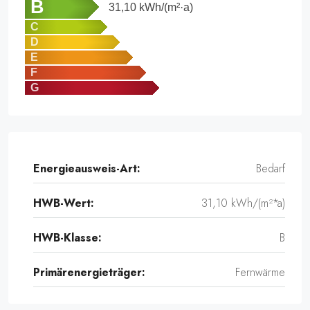
B
31,10
kWh/(m²·a)
C
D
E
F
G
Energieausweis-Art:
Bedarf
HWB-Wert:
31,10 kWh/(m²*a)
HWB-Klasse:
B
Primärenergieträger:
Fernwärme