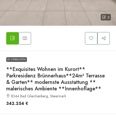
5
simpolo-2020193_1920
ZU VERKAUFEN
**Exquisites Wohnen im Kurort**
Parkresidenz Brünnerhaus**24m² Terrasse
& Garten** modernste Ausstattung **
malerisches Ambiente **Innenhoflage**
8344 Bad Gleichenberg, Steiermark
342.254 €