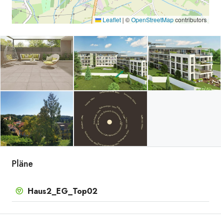
Leaflet
|
©
OpenStreetMap
contributors
Pläne
Haus2_EG_Top02