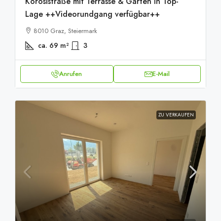
Körösistraße mit Terrasse & Garten in Top-
Lage ++Videorundgang verfügbar++
8010 Graz, Steiermark
ca. 69
m²
3
Anrufen
E-Mail
ZU VERKAUFEN