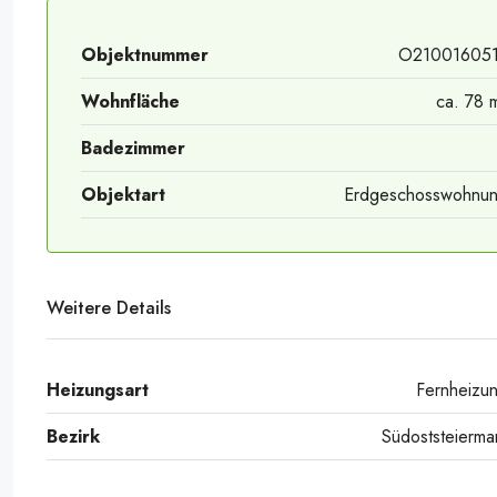
Objektnummer
O21001605
Wohnfläche
ca. 78 
Badezimmer
Master_HP_1
Objektart
Erdgeschosswohnu
Weitere Details
Heizungsart
Fernheizu
Bezirk
Südoststeierma