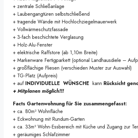
+ zentrale Schließanlage
+ Laubengangtüren selbstschließend
+ tragende Wände mit Hochlochziegelmauerwerk
+ Vollwärmeschutzfassade
+ 3-fach beschichtete Verglasung
+ Holz-Alu-Fenster
+ elektrische Raffstore (ab 1,10m Breite)
+ Markenware Fertigparkett (optional Landhausdiele – Aufp
+ großflächige Fliesen (verschieden Muster zur Auswahl)
+ TG-Platz (Aufpreis)
Symbolbild
+ auf
INDIVIDUELLE WÜNSCHE
kann
Rücksicht ge
+ Mitplanen möglich!!!
Facts Gartenwohnung für Sie zusammengefasst:
+ ca. 80m² Wohnfläche
+ Eckwohnung mit Rundum-Garten
+ ca. 33m² Wohn-Essbereich mit Küche und Zugang zur Te
+ geräumiges Schlafzimmer