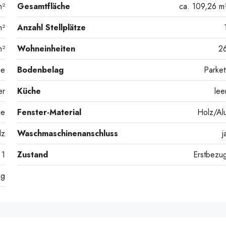
m²
Gesamtfläche
ca. 109,26 m
m²
Anzahl Stellplätze
m²
Wohneinheiten
2
me
Bodenbelag
Parket
er
Küche
lee
ge
Fenster-Material
Holz/Al
lz
Waschmaschinenanschluss
j
1
Zustand
Erstbezu
ng