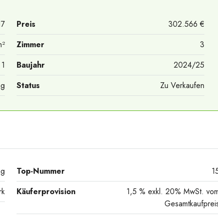
17
Preis
302.566 €
m²
Zimmer
3
1
Baujahr
2024/25
ng
Status
Zu Verkaufen
ng
Top-Nummer
1
rk
Käuferprovision
1,5 % exkl. 20% MwSt. vo
Gesamtkaufprei