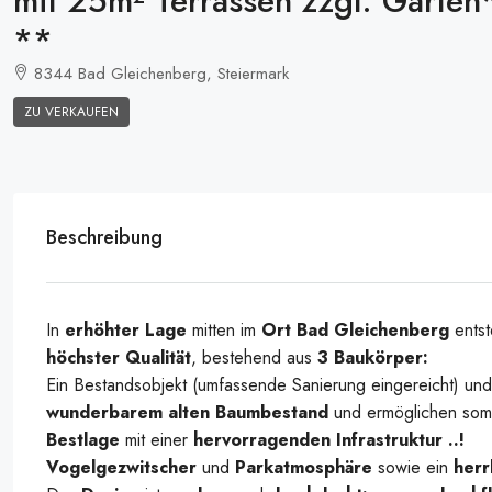
mit 25m² Terrassen zzgl. Garte
**
8344 Bad Gleichenberg, Steiermark
ZU VERKAUFEN
Symbolbild_Familie
Beschreibung
In
erhöhter Lage
mitten im
Ort Bad Gleichenberg
entst
höchster Qualität
, bestehend aus
3 Baukörper:
Ein Bestandsobjekt (umfassende Sanierung eingereicht) un
wunderbarem alten Baumbestand
und ermöglichen somi
Bestlage
mit einer
hervorragenden Infrastruktur ..!
Vogelgezwitscher
und
Parkatmosphäre
sowie ein
herr