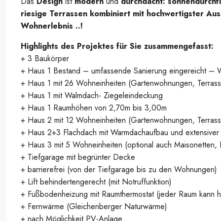
Das
Design
ist
modern
und
durchdacht: sonnendurchfl
riesige Terrassen kombiniert mit hochwertigster Au
Wohnerlebnis ..!
Highlights des Projektes für Sie zusammengefasst:
+ 3 Baukörper
+ Haus 1 Bestand – umfassende Sanierung eingereicht – 
+ Haus 1 mit 26 Wohneinheiten (Gartenwohnungen, Terras
+ Haus 1 mit Walmdach- Ziegeleindeckung
+ Haus 1 Raumhöhen von 2,70m bis 3,00m
+ Haus 2 mit 12 Wohneinheiten (Gartenwohnungen, Terras
+ Haus 2+3 Flachdach mit Warmdachaufbau und extensiver
+ Haus 3 mit 5 Wohneinheiten (optional auch Maisonetten,
+ Tiefgarage mit begrünter Decke
+ barrierefrei (von der Tiefgarage bis zu den Wohnungen)
+ Lift behindertengerecht (mit Notruffunktion)
+ Fußbodenheizung mit Raumthermostat (jeder Raum kann h
+ Fernwärme (Gleichenberger Naturwärme)
+ nach Möglichkeit PV-Anlage