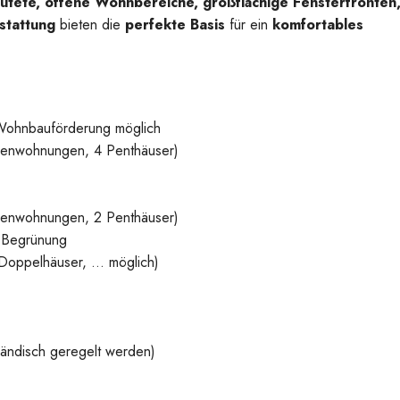
utete, offene Wohnbereiche, großflächige Fensterfronten
sstattung
bieten die
perfekte Basis
für ein
komfortables
Wohnbauförderung möglich
senwohnungen, 4 Penthäuser)
senwohnungen, 2 Penthäuser)
 Begrünung
 Doppelhäuser, … möglich)
ändisch geregelt werden)