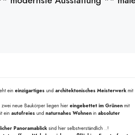
n** modernste Ausstattung ** mal
eht ein
einzigartiges
und
architektonisches Meisterwerk
mit
d zwei neue Baukörper liegen hier
eingebettet im Grünen
mit
t ein
autofreies
und
naturnahes Wohnen
in
absoluter
licher Panoramablick
sind hier selbstverständlich ..!