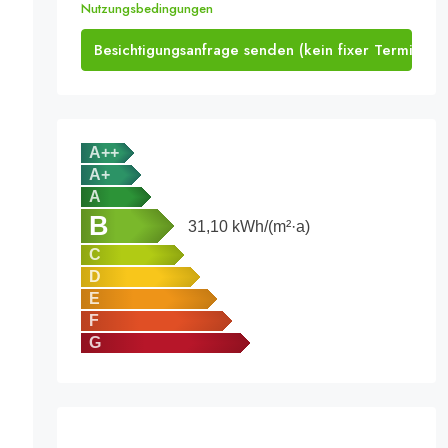
Nutzungsbedingungen
Besichtigungsanfrage senden (kein fixer Termin)
A++
A+
A
B
31,10
kWh/(m²·a)
C
D
E
F
G