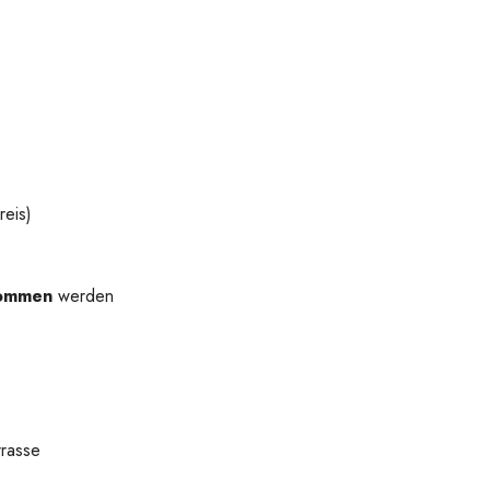
reis)
nommen
werden
rrasse