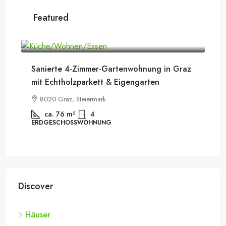
Featured
199.900 €
13
Sanierte 4-Zimmer-Gartenwohnung in Graz
Sc
mit Echtholzparkett & Eigengarten
Te
8020 Graz, Steiermark
ca. 76
m²
4
ERDGESCHOSSWOHNUNG
WO
Discover
Häuser