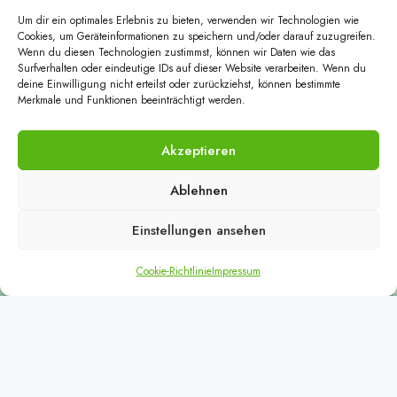
Alternative:
Um dir ein optimales Erlebnis zu bieten, verwenden wir Technologien wie
Cookies, um Geräteinformationen zu speichern und/oder darauf zuzugreifen.
Wenn du diesen Technologien zustimmst, können wir Daten wie das
Surfverhalten oder eindeutige IDs auf dieser Website verarbeiten. Wenn du
deine Einwilligung nicht erteilst oder zurückziehst, können bestimmte
Merkmale und Funktionen beeinträchtigt werden.
Akzeptieren
Klicke hier, um Marketing-Cookies zu
Ablehnen
akzeptieren und diesen Inhalt zu aktivieren
Einstellungen ansehen
Cookie-Richtlinie
Impressum
© Papst Immobilien - Alle Rechte vorbehalten - created with
by
Immo
Z