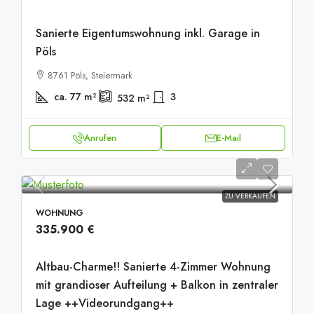
Sanierte Eigentumswohnung inkl. Garage in
Pöls
8761 Pöls, Steiermark
ca. 77
m²
3
532
m²
Anrufen
E-Mail
ZU VERKAUFEN
WOHNUNG
335.900 €
Altbau-Charme!! Sanierte 4-Zimmer Wohnung
mit grandioser Aufteilung + Balkon in zentraler
Lage ++Videorundgang++