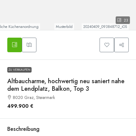
23
liche Küchenanordnung
Musterbild
20240409_093848712_iOS
ZU VERKAUFEN
Altbaucharme, hochwertig neu saniert nahe
dem Lendplatz, Balkon, Top 3
8020 Graz, Steiermark
499.900 €
Beschreibung