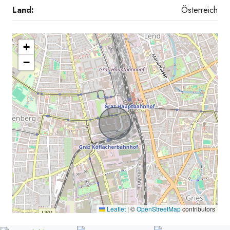
Land:
Österreich
+
−
Leaflet
|
©
OpenStreetMap
contributors