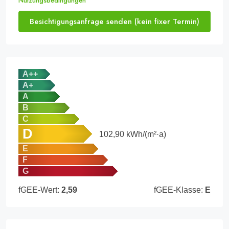
Nutzungsbedingungen
Besichtigungsanfrage senden (kein fixer Termin)
A++
A+
A
B
C
D
102,90
kWh/(m²·a)
E
F
G
fGEE-Wert:
2,59
fGEE-Klasse:
E