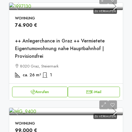
ZU VERKAUFEN
WOHNUNG
74.900 €
++ Anlegerchance in Graz ++ Vermietete
Eigentumswohnung nahe Hauptbahnhof |
Provisionsfrei
8020 Graz, Steiermark
ca. 26
m²
1
Anrufen
E-Mail
ZU VERKAUFEN
WOHNUNG
99.000 €