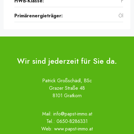
HWB-Klasse:
F
Primärenergieträger:
Öl
Wir sind jederzeit für Sie da.
Patrick Großschädl, BSc
Grazer Straße 48
8101 Gratkorn
Mail:
info@papst-immo.at
Tel.:
0650-8286331
Web:
www.papst-immo.at