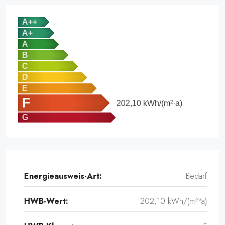
A++
A+
A
B
C
D
E
F
202,10
kWh/(m²·a)
G
Energieausweis-Art:
Bedarf
HWB-Wert:
202,10 kWh/(m²*a)