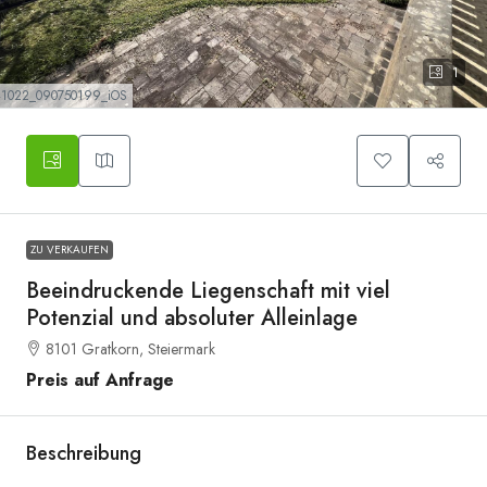
1
1022_090750199_iOS
ZU VERKAUFEN
Beeindruckende Liegenschaft mit viel
Potenzial und absoluter Alleinlage
8101 Gratkorn, Steiermark
Preis auf Anfrage
Beschreibung