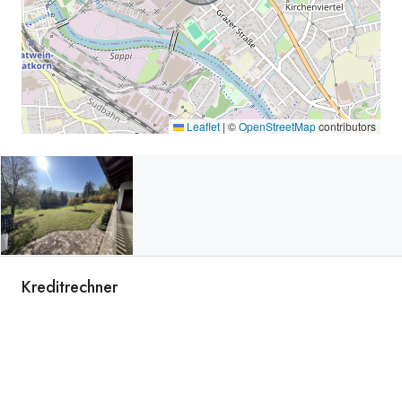
Leaflet
|
©
OpenStreetMap
contributors
Kreditrechner