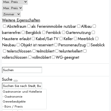
Weitere Eigenschaften
Abstellraum
als Ferienimmobilie nutzbar
Altbau
barrierefrei
Bergblick
Fernblick
Gartennutzung
Haustiere erlaubt
Kabel/Sat-TV
Keller
Meerblick
Neubau
Objekt ist reserviert
Personenaufzug
Seeblick
teilerschlossen
teilmöbliert
teilunterkellert
vollerschlossen
vollmöbliert
WG-geeignet
Suche