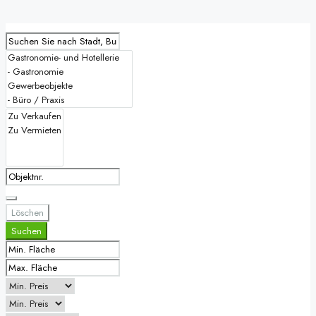
Häuser
Wohnungen
Grundstücke
Mietobjekte
Gewerbeobjekte
Anlageobjekte
Löschen
Suchen
Impressum
Bestätigung