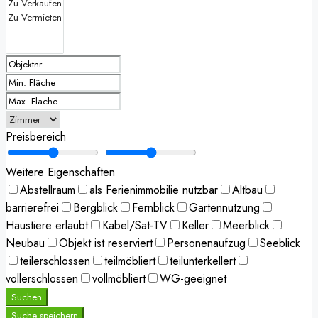
Preisbereich
Weitere Eigenschaften
Abstellraum
als Ferienimmobilie nutzbar
Altbau
barrierefrei
Bergblick
Fernblick
Gartennutzung
Haustiere erlaubt
Kabel/Sat-TV
Keller
Meerblick
Neubau
Objekt ist reserviert
Personenaufzug
Seeblick
teilerschlossen
teilmöbliert
teilunterkellert
vollerschlossen
vollmöbliert
WG-geeignet
Suchen
Suche speichern