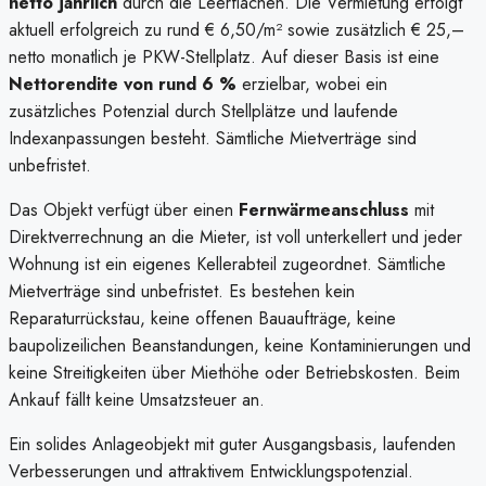
netto jährlich
durch die Leerflächen. Die Vermietung erfolgt
aktuell erfolgreich zu rund € 6,50/m² sowie zusätzlich € 25,–
netto monatlich je PKW-Stellplatz. Auf dieser Basis ist eine
Nettorendite von rund 6 %
erzielbar, wobei ein
zusätzliches Potenzial durch Stellplätze und laufende
Indexanpassungen besteht. Sämtliche Mietverträge sind
unbefristet.
Das Objekt verfügt über einen
Fernwärmeanschluss
mit
Direktverrechnung an die Mieter, ist voll unterkellert und jeder
Wohnung ist ein eigenes Kellerabteil zugeordnet. Sämtliche
Mietverträge sind unbefristet. Es bestehen kein
Reparaturrückstau, keine offenen Bauaufträge, keine
baupolizeilichen Beanstandungen, keine Kontaminierungen und
keine Streitigkeiten über Miethöhe oder Betriebskosten. Beim
Ankauf fällt keine Umsatzsteuer an.
Ein solides Anlageobjekt mit guter Ausgangsbasis, laufenden
Verbesserungen und attraktivem Entwicklungspotenzial.