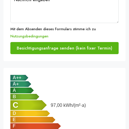
Mit dem Absenden dieses Formulars stimme ich zu
Nutzungsbedingungen
Besichtigungsanfrage senden (kein fixer Termin)
A++
A+
A
B
C
97,00
kWh/(m²·a)
D
E
F