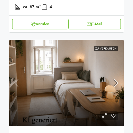
ca. 87
m²
4
Anrufen
E-Mail
ZU VERKAUFEN