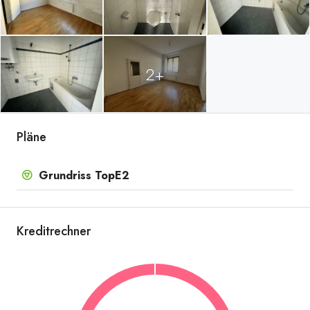
2+
Wohn-Ess-Küche
Pläne
Grundriss TopE2
Kreditrechner