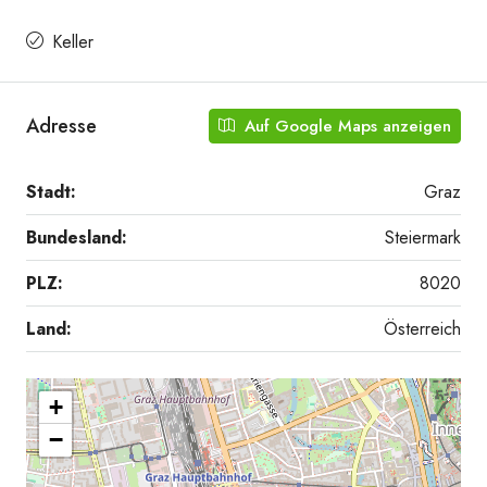
Keller
Adresse
Auf Google Maps anzeigen
Stadt:
Graz
Bundesland:
Steiermark
PLZ:
8020
Bad
Land:
Österreich
+
−