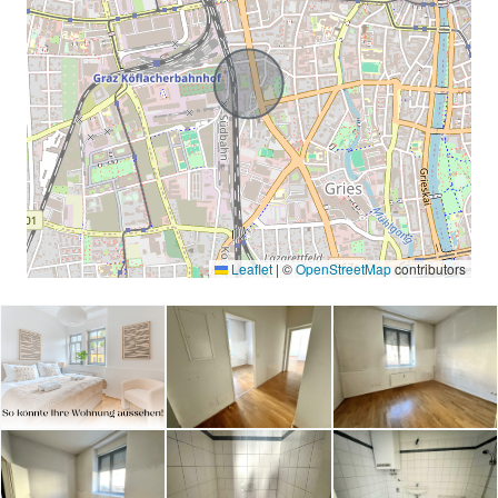
Wohn-Ess-Küche
Leaflet
|
©
OpenStreetMap
contributors