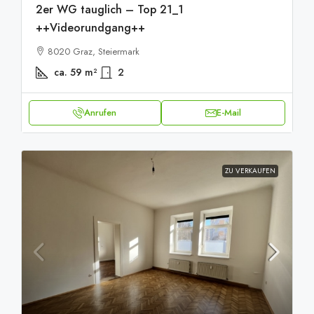
2er WG tauglich – Top 21_1
++Videorundgang++
8020 Graz, Steiermark
ca. 59
m²
2
Anrufen
E-Mail
ZU VERKAUFEN