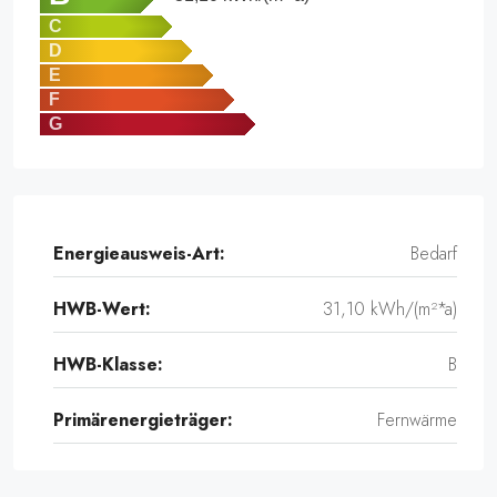
C
D
E
F
G
Energieausweis-Art:
Bedarf
HWB-Wert:
31,10 kWh/(m²*a)
HWB-Klasse:
B
Primärenergieträger:
Fernwärme