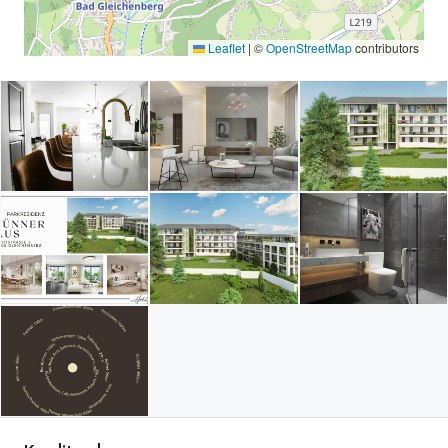
Leaflet
|
©
OpenStreetMap
contributors