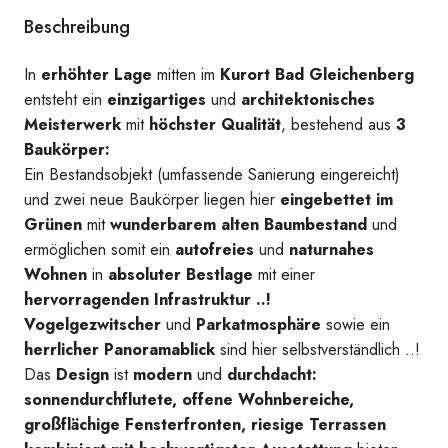
Beschreibung
Symbolbild
In
erhöhter Lage
mitten im
Kurort Bad Gleichenberg
entsteht ein
einzigartiges
und
architektonisches
Meisterwerk
mit
höchster Qualität
, bestehend aus
3
Baukörper:
Ein Bestandsobjekt (umfassende Sanierung eingereicht)
und zwei neue Baukörper liegen hier
eingebettet im
Grünen
mit
wunderbarem alten Baumbestand
und
ermöglichen somit ein
autofreies
und
naturnahes
Wohnen
in
absoluter Bestlage
mit einer
hervorragenden Infrastruktur ..!
Vogelgezwitscher
und
Parkatmosphäre
sowie ein
herrlicher Panoramablick
sind hier selbstverständlich ..!
Das
Design
ist
modern
und
durchdacht:
sonnendurchflutete, offene Wohnbereiche,
großflächige Fensterfronten, riesige Terrassen