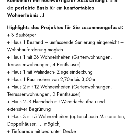
kombiniert mit hochwertigster Ausstattung
bieten
Master_Haus_1
die
perfekte Basis
für ein
komfortables
Wohnerlebnis ..!
Highlights des Projektes für Sie zusammengefasst:
+ 3 Baukörper
+ Haus 1 Bestand – umfassende Sanierung eingereicht –
Wohnbauförderung möglich
+ Haus 1 mit 26 Wohneinheiten (Gartenwohnungen,
Terrassenwohnungen, 4 Penthäuser)
+ Haus 1 mit Walmdach- Ziegeleindeckung
+ Haus 1 Raumhöhen von 2,70m bis 3,00m
+ Haus 2 mit 12 Wohneinheiten (Gartenwohnungen,
Terrassenwohnungen, 2 Penthäuser)
+ Haus 2+3 Flachdach mit Warmdachaufbau und
extensiver Begrünung
+ Haus 3 mit 5 Wohneinheiten (optional auch Maisonetten,
Doppelhäuser, … möglich)
Master_HP_1
+ Tiefgarage mit begrünter Decke