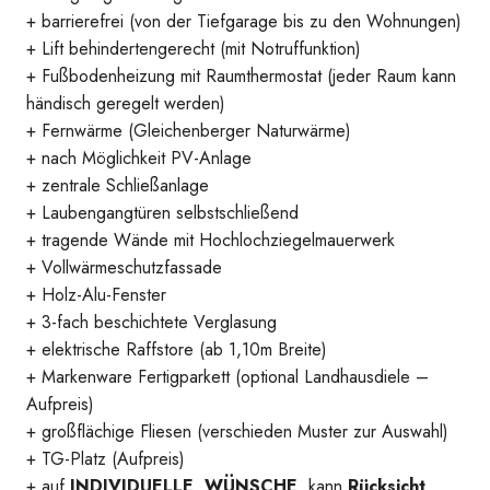
+ barrierefrei (von der Tiefgarage bis zu den Wohnungen)
+ Lift behindertengerecht (mit Notruffunktion)
+ Fußbodenheizung mit Raumthermostat (jeder Raum kann
händisch geregelt werden)
+ Fernwärme (Gleichenberger Naturwärme)
+ nach Möglichkeit PV-Anlage
+ zentrale Schließanlage
+ Laubengangtüren selbstschließend
+ tragende Wände mit Hochlochziegelmauerwerk
+ Vollwärmeschutzfassade
+ Holz-Alu-Fenster
+ 3-fach beschichtete Verglasung
+ elektrische Raffstore (ab 1,10m Breite)
+ Markenware Fertigparkett (optional Landhausdiele –
Aufpreis)
Visualisierung_HausI_HausII
+ großflächige Fliesen (verschieden Muster zur Auswahl)
+ TG-Platz (Aufpreis)
+ auf
INDIVIDUELLE WÜNSCHE
kann
Rücksicht