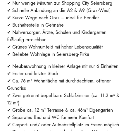
✔ Nur wenige Minuten zur Shopping City Seiersberg
✔ Schnelle Anbindung an die A2 & A9 (Graz-West)
✔ Kurze Wege nach Graz – ideal für Pendler
✔ Bushaltestelle in Gehnähe
✔ Nahversorger, Ärzte, Schulen und Kindergärten
fußläufig erreichbar
✔ Grünes Wohnumfeld mit hoher Lebensqualität
✔ Beliebte Wohnlage in Seiersberg-Pirka
✔ Neubauwohnung in kleiner Anlage mit nur 6 Einheiten
Wohn-Essbereich mit Küche
✔ Erster und letzter Stock
✔ Ca. 76 m² Wohnfläche mit durchdachtem, offener
Grundriss
✔ Zwei getrennt begehbare Schlafzimmer (ca. 11,3 m² &
12 m²)
✔ Große ca. 12 m² Terrasse & ca. 46m² Eigengarten
✔ Separates Bad und WC für mehr Komfort
✔ Carport- und/ oder Autoabstellplatz im Freien möglich