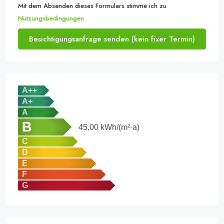
Mit dem Absenden dieses Formulars stimme ich zu
Nutzungsbedingungen
Besichtigungsanfrage senden (kein fixer Termin)
A++
A+
A
B
45,00
kWh/(m²·a)
C
D
E
F
G