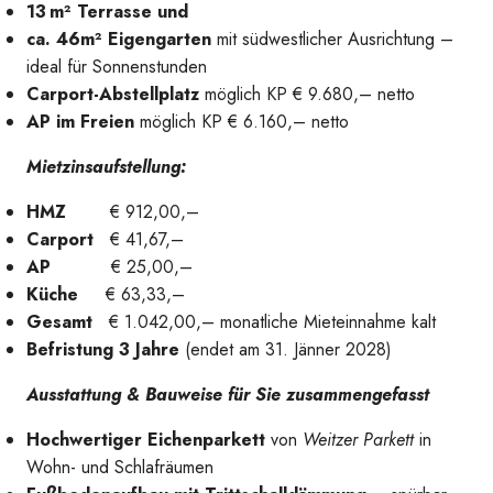
13 m² Terrasse und
ca. 46m² Eigengarten
mit südwestlicher Ausrichtung –
ideal für Sonnenstunden
Carport-Abstellplatz
möglich KP € 9.680,– netto
AP im Freien
möglich KP € 6.160,– netto
Mietzinsaufstellung:
HMZ
€ 912,00,–
Carport
€ 41,67,–
AP
€ 25,00,–
Küche
€ 63,33,–
Gesamt
€ 1.042,00,– monatliche Mieteinnahme kalt
Befristung
3 Jahre
(endet am 31. Jänner 2028)
Ausstattung & Bauweise für Sie zusammengefasst
Blick vom Balkon
Hochwertiger Eichenparkett
von
Weitzer Parkett
in
Wohn- und Schlafräumen