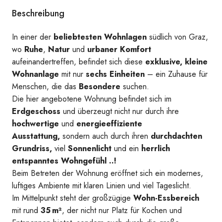
Beschreibung
Ansicht 2 Haus 1
In einer der
beliebtesten Wohnlagen
südlich von Graz,
wo
Ruhe
,
Natur
und
urbaner Komfort
aufeinandertreffen, befindet sich diese
exklusive, kleine
Wohnanlage
mit nur
sechs Einheiten
– ein Zuhause für
Menschen, die das
Besondere
suchen.
Die hier angebotene Wohnung befindet sich im
Erdgeschoss
und überzeugt nicht nur durch ihre
hochwertige
und
energieeffiziente
Ausstattung,
sondern auch durch ihren
durchdachten
Grundriss,
viel
Sonnenlicht
und ein
herrlich
entspanntes Wohngefühl ..!
Beim Betreten der Wohnung eröffnet sich ein modernes,
luftiges Ambiente mit klaren Linien und viel Tageslicht.
Im Mittelpunkt steht der großzügige
Wohn-Essbereich
mit rund
35 m²
, der nicht nur Platz für Kochen und