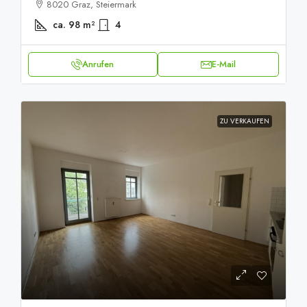
8020 Graz, Steiermark
ca. 98
m²
4
Anrufen
E-Mail
ZU VERKAUFEN