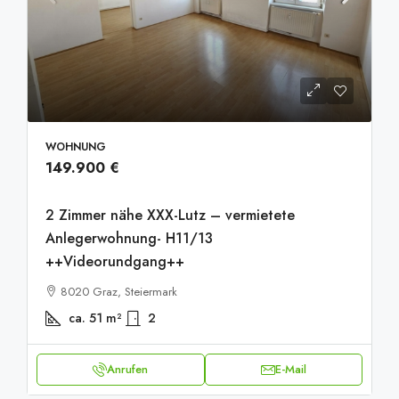
WOHNUNG
149.900 €
2 Zimmer nähe XXX-Lutz – vermietete
Anlegerwohnung- H11/13
++Videorundgang++
8020 Graz, Steiermark
ca. 51
m²
2
Anrufen
E-Mail