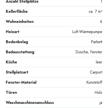
Anzahl Stellplätze
1
Kellerfläche
ca. 7 m²
Energieausweis_1
Wohneinheiten
6
Heizart
Luft-Wärmepumpe
Bodenbelag
Parkett
Badausstattung
Dusche, Fenster
Küche
leer
Energieausweis_2
Stellplatzart
Carport
Fenster-Material
Kunststoff
Türen
Holz
Waschmaschinenanschluss
ja