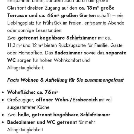
Entspannen bietet, sondern auch durch die große
Ansicht Haus 1
Glasfront direkten Zugang auf den
ca. 13 m² große
Terrasse und ca. 46m² großen Garten
schafft – ein
Lieblingsplatz für Frühstück im Freien, entspannte Abende
oder sonnige Lesestunden.
Zwei
getrennt begehbare Schlafzimmer
mit ca.
11,3 m² und 12 m² bieten Rückzugsorte für Familie, Gäste
oder Homeoffice. Das
Badezimmer
sowie das
separate
WC
sorgen für hohen Wohnkomfort und
Terrasse
Alltagstauglichkeit.
Facts Wohnen & Aufteilung für Sie zusammengefasst
Wohnfläche: ca. 76 m²
Großzügiger,
offener Wohn-/Essbereich
mit voll
ausgestatteter Küche
Zwei
helle, getrennt begehbare Schlafzimmer
Badezimmer und WC getrennt
für mehr
Alltagstauglichkeit