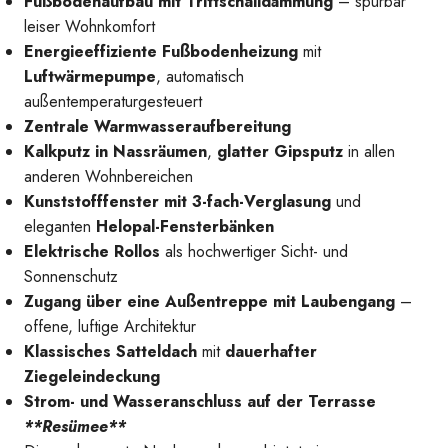
Fußbodenaufbau mit Trittschalldämmung
– spürbar
leiser Wohnkomfort
Energieeffiziente Fußbodenheizung
mit
Luftwärmepumpe
, automatisch
außentemperaturgesteuert
Blick Zimmer-Wohn-
Zentrale Warmwasseraufbereitung
Kalkputz in Nassräumen
,
glatter Gipsputz
in allen
anderen Wohnbereichen
Kunststofffenster mit 3-fach-Verglasung
und
eleganten
Helopal-Fensterbänken
Elektrische Rollos
als hochwertiger Sicht- und
Sonnenschutz
Zugang über eine Außentreppe mit Laubengang
–
Essbereich
offene, luftige Architektur
Klassisches Satteldach
mit
dauerhafter
Ziegeleindeckung
Strom- und Wasseranschluss auf der Terrasse
**Resümee**