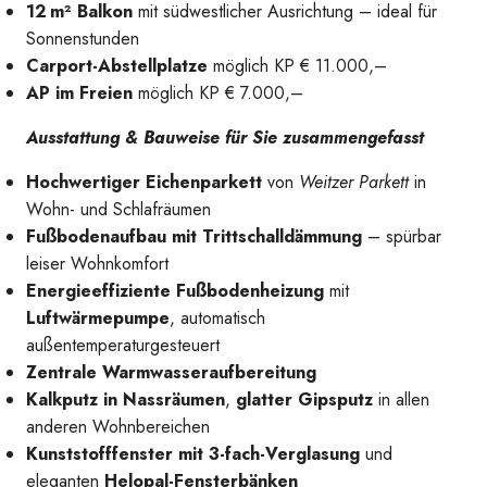
12 m² Balkon
mit südwestlicher Ausrichtung – ideal für
Sonnenstunden
Carport-Abstellplatze
möglich KP € 11.000,–
AP im Freien
möglich KP € 7.000,–
Ausstattung & Bauweise für Sie zusammengefasst
Hochwertiger Eichenparkett
von
Weitzer Parkett
in
Wohn- und Schlafräumen
Fußbodenaufbau mit Trittschalldämmung
– spürbar
leiser Wohnkomfort
Energieeffiziente Fußbodenheizung
mit
Luftwärmepumpe
, automatisch
außentemperaturgesteuert
Zentrale Warmwasseraufbereitung
Blick vom Balkon
Kalkputz in Nassräumen
,
glatter Gipsputz
in allen
anderen Wohnbereichen
Kunststofffenster mit 3-fach-Verglasung
und
eleganten
Helopal-Fensterbänken