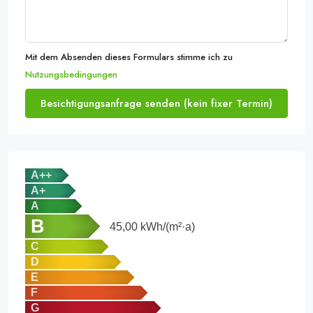
Mit dem Absenden dieses Formulars stimme ich zu
Nutzungsbedingungen
Besichtigungsanfrage senden (kein fixer Termin)
A++
A+
A
B
45,00
kWh/(m²·a)
C
D
E
F
G