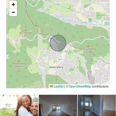
+
−
Leaflet
|
©
OpenStreetMap
contributors