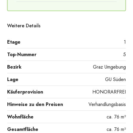
Weitere Details
Etage
1
Energieausweis_1
Top-Nummer
5
Bezirk
Graz Umgebung
Lage
GU Süden
Käuferprovision
HONORARFREI
Energieausweis_2
Hinweise zu den Preisen
Verhandlungsbasis
Wohnfläche
ca. 76 m²
Gesamtfläche
ca. 76 m²