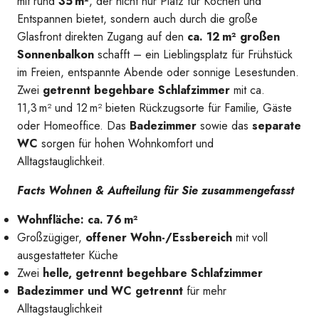
mit rund
35 m²
, der nicht nur Platz für Kochen und
Entspannen bietet, sondern auch durch die große
Glasfront direkten Zugang auf den
ca. 12 m² großen
Sonnenbalkon
schafft – ein Lieblingsplatz für Frühstück
im Freien, entspannte Abende oder sonnige Lesestunden.
Zwei
getrennt begehbare Schlafzimmer
mit ca.
11,3 m² und 12 m² bieten Rückzugsorte für Familie, Gäste
oder Homeoffice. Das
Badezimmer
sowie das
separate
WC
sorgen für hohen Wohnkomfort und
Alltagstauglichkeit.
Facts Wohnen & Aufteilung für Sie zusammengefasst
Wohnfläche: ca. 76 m²
Großzügiger,
offener Wohn-/Essbereich
mit voll
ausgestatteter Küche
Zwei
helle, getrennt begehbare Schlafzimmer
Zimmer
Badezimmer und WC getrennt
für mehr
Alltagstauglichkeit