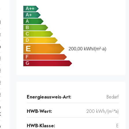
A++
A+
A
1
B
z
C
D
n
E
200,00
kWh/(m²·a)
F
€
G
€
€
€
Energieausweis-Art:
Bedarf
e
HWB-Wert:
200 kWh/(m²*a)
K
HWB-Klasse:
E
e