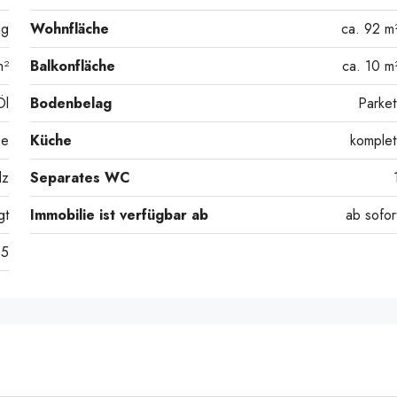
ng
Wohnfläche
ca. 92 m
m²
Balkonfläche
ca. 10 m
Öl
Bodenbelag
Parket
he
Küche
komplet
lz
Separates WC
gt
Immobilie ist verfügbar ab
ab sofor
5