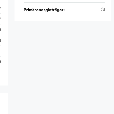
²
Primärenergieträger:
Öl
²
t
t
1
t