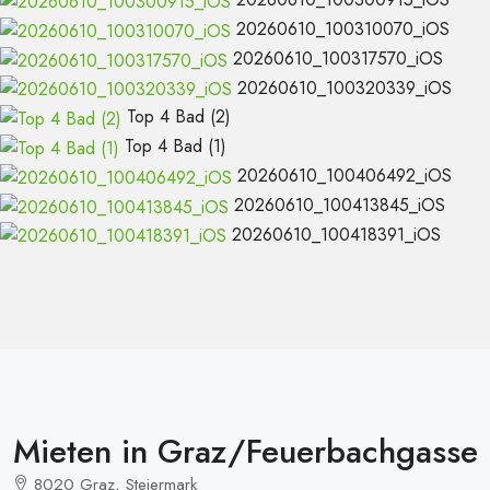
20260610_100310070_iOS
20260610_100317570_iOS
20260610_100320339_iOS
Top 4 Bad (2)
Top 4 Bad (1)
20260610_100406492_iOS
20260610_100413845_iOS
20260610_100418391_iOS
Mieten in Graz/Feuerbachgasse 
8020 Graz, Steiermark