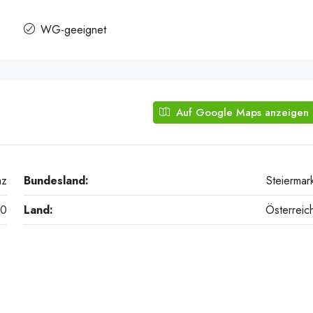
WG-geeignet
Auf Google Maps anzeigen
az
Bundesland:
Steiermar
20
Land:
Österreic