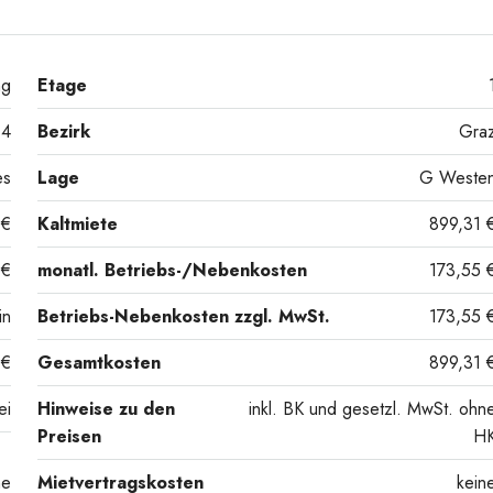
ng
Etage
4
Bezirk
Gra
es
Lage
G Weste
 €
Kaltmiete
899,31 
 €
monatl. Betriebs-/Nebenkosten
173,55 
in
Betriebs-Nebenkosten zzgl. MwSt.
173,55 
 €
Gesamtkosten
899,31 
ei
Hinweise zu den
inkl. BK und gesetzl. MwSt. ohn
Preisen
H
ne
Mietvertragskosten
kein