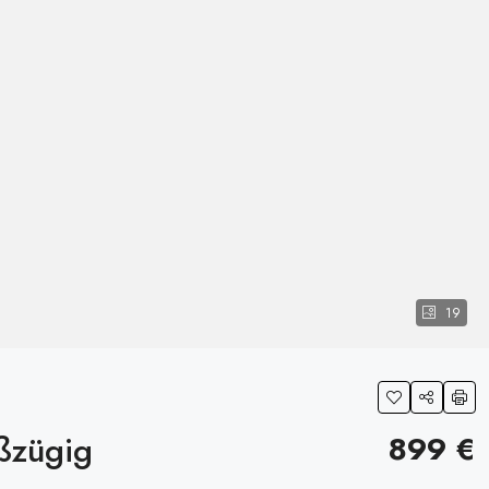
19
ßzügig
899 €