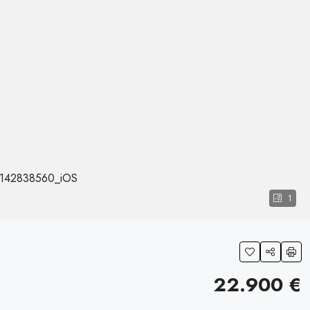
142838560_iOS
1
22.900 €