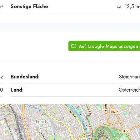
m²
Sonstige Fläche
ca. 12,5 m
Auf Google Maps anzeigen
az
Bundesland:
Steiermar
20
Land:
Österreic