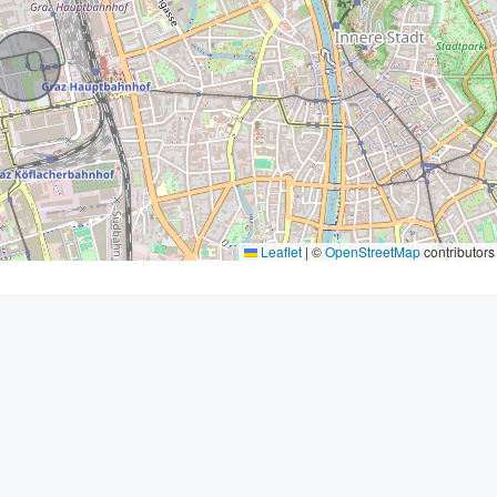
Leaflet
|
©
OpenStreetMap
contributors