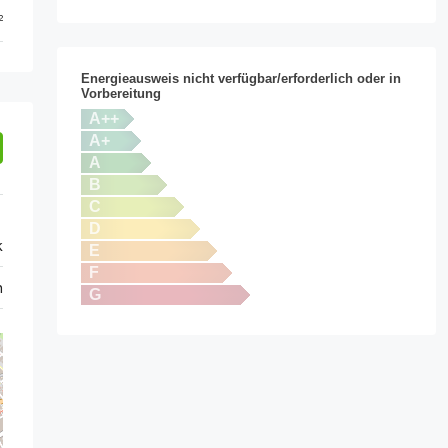
²
Energieausweis nicht verfügbar/erforderlich oder in
Vorbereitung
A++
A+
A
B
C
D
k
E
F
h
G