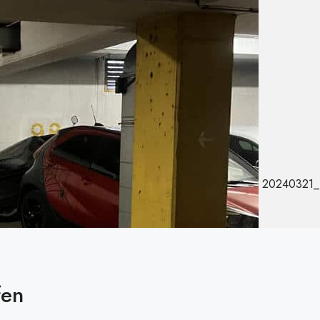
20240321_
fen