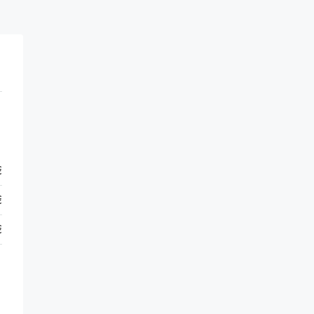
€
€
€