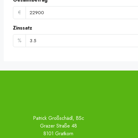
€
Zinssatz
%
Patrick Großschädl, BSc
Grazer Straße 48
8101 Gratkorn