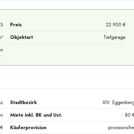
73
Preis
22.900 €
m²
Objektart
Tiefgarage
en
az
Stadtbezirk
XIV. Eggenber
en
Miete inkl. BK und Ust.
80 
 €
Käuferprovision
provisionsfre