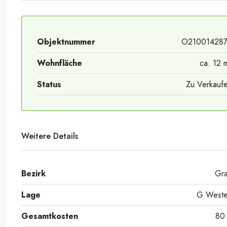
Objektnummer
O21001428
Wohnfläche
ca. 12 
Status
Zu Verkauf
Weitere Details
Bezirk
Gr
Lage
G West
Gesamtkosten
80