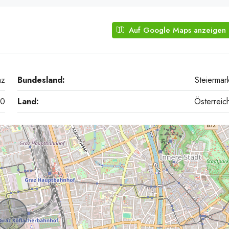
Auf Google Maps anzeigen
20260407_
az
Bundesland:
Steiermar
20
Land:
Österreic