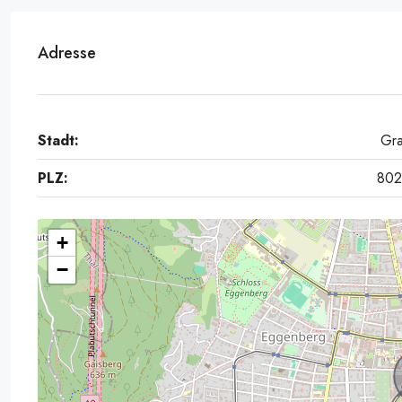
Adresse
Stadt:
Gr
PLZ:
80
+
−