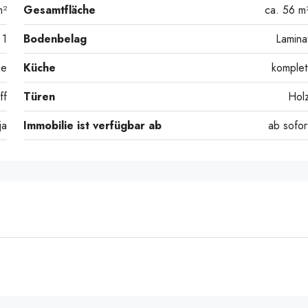
m²
Gesamtfläche
ca. 56 m
1
Bodenbelag
Lamina
he
Küche
komplet
ff
Türen
Hol
ja
Immobilie ist verfügbar ab
ab sofor