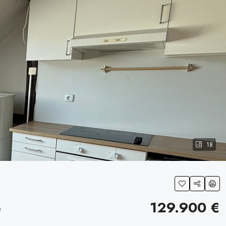
18
e
129.900 €