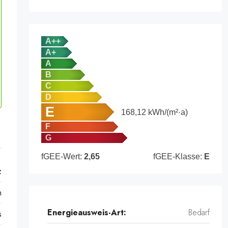
A++
A+
A
B
C
D
E
168,12
kWh/(m²·a)
F
G
fGEE-Wert:
2,65
fGEE-Klasse:
E
z
n
Energieausweis-Art:
Bedarf
s