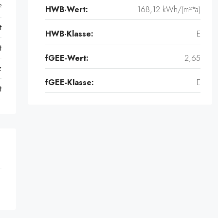
²
HWB-Wert:
168,12 kWh/(m²*a)
t
HWB-Klasse:
E
t
fGEE-Wert:
2,65
z
fGEE-Klasse:
E
t