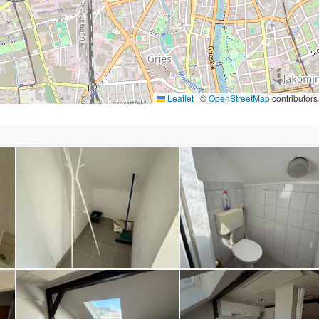
Leaflet
|
©
OpenStreetMap
contributors