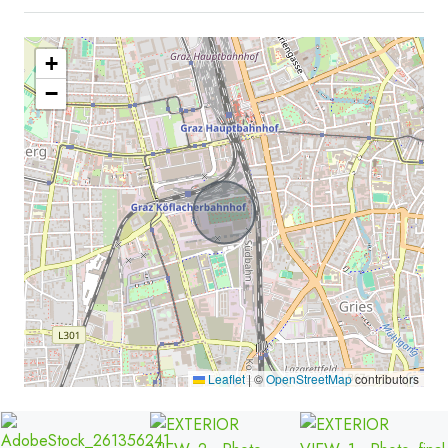
+
−
Leaflet
|
©
OpenStreetMap
contributors