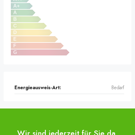
A+
A
B
C
D
E
F
G
Energieausweis-Art:
Bedarf
Wir sind jederzeit für Sie da.