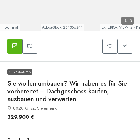
3
Photo_final
AdobeStock_261356241
EXTERIOR VIEW_2 - Phot
ZU VERKAUFEN
Sie wollen umbauen? Wir haben es für Sie
vorbereitet – Dachgeschoss kaufen,
ausbauen und verwerten
8020 Graz, Steiermark
329.900 €