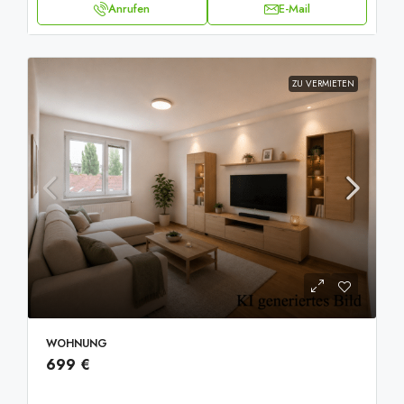
Anrufen
E-Mail
ZU VERMIETEN
20251001_093520423_iOS
WOHNUNG
699 €