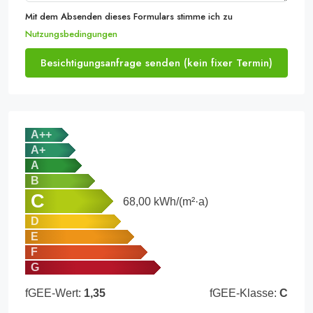
Mit dem Absenden dieses Formulars stimme ich zu
Nutzungsbedingungen
20251001_093652387_iOS
Besichtigungsanfrage senden (kein fixer Termin)
A++
A+
A
B
C
68,00
kWh/(m²·a)
D
E
F
G
fGEE-Wert:
1,35
fGEE-Klasse:
C