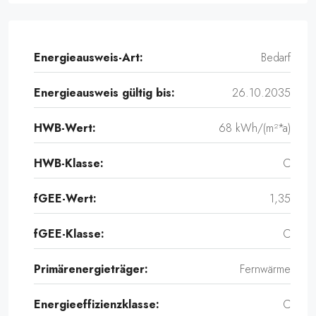
20251001_095713812_iOS
Energieausweis-Art:
Bedarf
Energieausweis gültig bis:
26.10.2035
HWB-Wert:
68 kWh/(m²*a)
HWB-Klasse:
C
fGEE-Wert:
1,35
fGEE-Klasse:
C
Primärenergieträger:
Fernwärme
Energieeffizienzklasse:
C