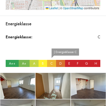
Leaflet
|
©
OpenStreetMap
contributors
Energieklasse
20251001_093302083_iOS
Energieklasse:
C
| Energieklasse C
A++
A+
A
B
C
D
E
F
G
H