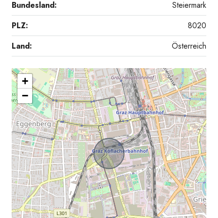
Bundesland:
Steiermark
PLZ:
8020
Land:
Österreich
+
20251001_093549858_iOS
−