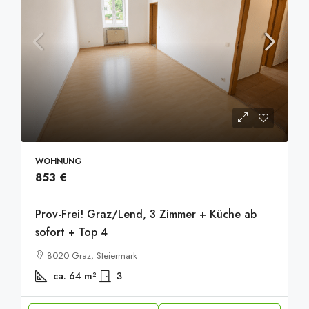
20251001_093428447_iOS
WOHNUNG
853 €
Prov-Frei! Graz/Lend, 3 Zimmer + Küche ab
sofort + Top 4
8020 Graz, Steiermark
ca. 64
m²
3
20251001_093439922_iOS