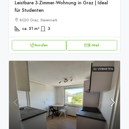
Leistbare 3-Zimmer-Wohnung in Graz | Ideal
für Studenten
8020 Graz, Steiermark
ca. 51
m²
3
Anrufen
E-Mail
ZU VERMIETEN
20251001_093541531_iOS