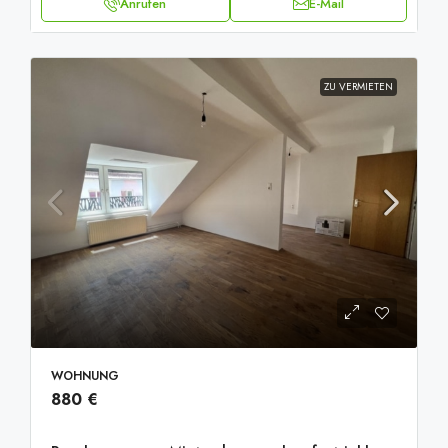
Anrufen
E-Mail
ZU VERMIETEN
20251001_093631329_iOS
WOHNUNG
880 €