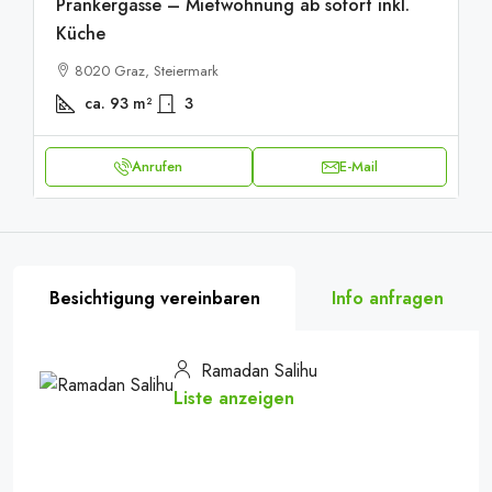
Prankergasse – Mietwohnung ab sofort inkl.
Küche
8020 Graz, Steiermark
ca. 93
m²
3
20251001_093638220_iOS
Anrufen
E-Mail
Besichtigung vereinbaren
Info anfragen
Ramadan Salihu
Liste anzeigen