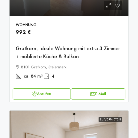
WOHNUNG
992 €
Gratkorn, ideale Wohnung mit extra 3 Zimmer
+ möblierte Küche & Balkon
8101 Gratkorn, Steiermark
ca. 84
m²
4
20251001_093606600_iOS
Anrufen
E-Mail
ZU VERMIETEN