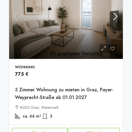
WOHNUNG
20251001_093610014_iOS
775 €
3 Zimmer Wohnung zu mieten in Graz, Payer-
Weyprecht-Straße ab 01.01.2027
8020 Graz, Steiermark
ca. 66
m²
3