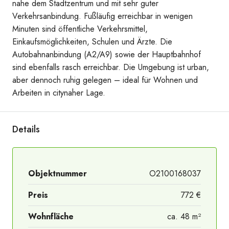
nahe dem Stadtzentrum und mit sehr guter
20260731_143650386_iOS
Verkehrsanbindung. Fußläufig erreichbar in wenigen
Minuten sind öffentliche Verkehrsmittel,
Einkaufsmöglichkeiten, Schulen und Ärzte. Die
Autobahnanbindung (A2/A9) sowie der Hauptbahnhof
sind ebenfalls rasch erreichbar. Die Umgebung ist urban,
aber dennoch ruhig gelegen – ideal für Wohnen und
Arbeiten in citynaher Lage.
Details
Objektnummer
O2100168037
Preis
772 €
Wohnfläche
ca. 48 m²
20260731_143709047_iOS