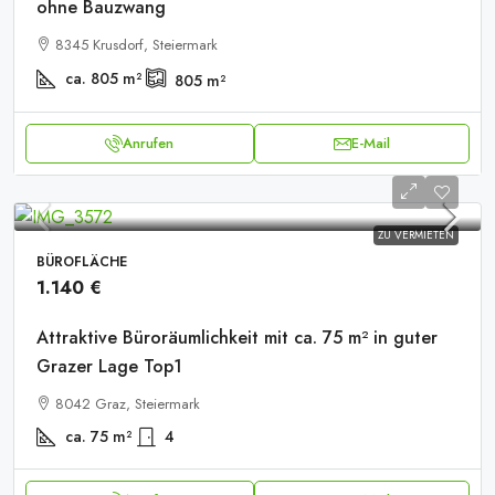
ohne Bauzwang
8345 Krusdorf, Steiermark
ca. 805
m²
805
m²
Anrufen
E-Mail
ZU VERMIETEN
BÜROFLÄCHE
1.140 €
Attraktive Büroräumlichkeit mit ca. 75 m² in guter
Grazer Lage Top1
8042 Graz, Steiermark
ca. 75
m²
4