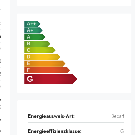
z
A++
A+
n
A
B
€
C
D
€
E
F
€
G
€
e
K
Energieausweis-Art:
Bedarf
e
Energieeffizienzklasse:
G
²