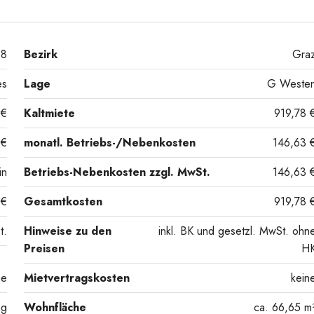
8
Bezirk
Gra
es
Lage
G Weste
 €
Kaltmiete
919,78 
 €
monatl. Betriebs-/Nebenkosten
146,63 
in
Betriebs-Nebenkosten zzgl. MwSt.
146,63 
 €
Gesamtkosten
919,78 
t.
Hinweise zu den
inkl. BK und gesetzl. MwSt. ohn
Preisen
H
ne
Mietvertragskosten
kein
ng
Wohnfläche
ca. 66,65 m