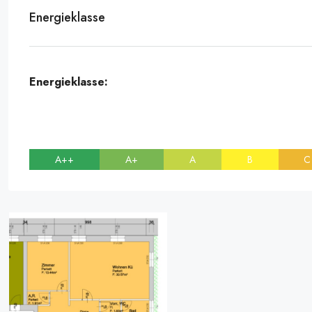
Energieklasse
Energieklasse:
A++
A+
A
B
C