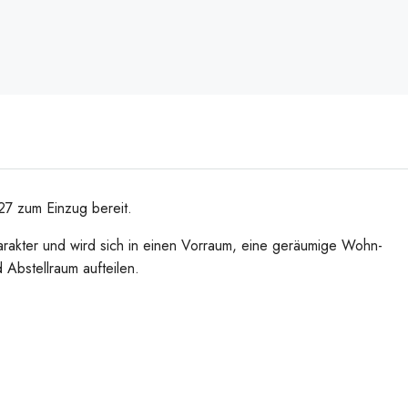
027 zum Einzug bereit.
rakter und wird sich in einen Vorraum, eine geräumige Wohn-
Abstellraum aufteilen.
Mo.
Di.
Mi.
17
18
19
Aug.
Aug.
Aug.