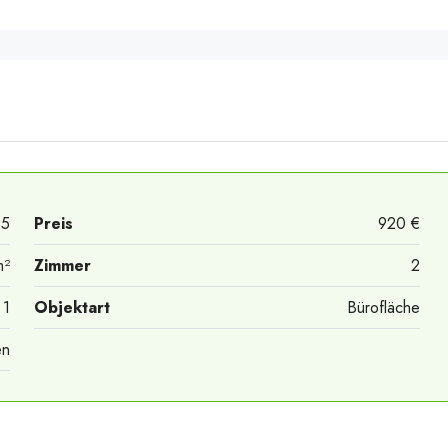
35
Preis
920 €
m²
Zimmer
2
1
Objektart
Bürofläche
en