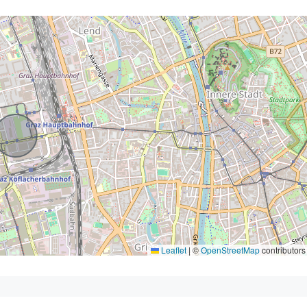
Leaflet
|
©
OpenStreetMap
contributors