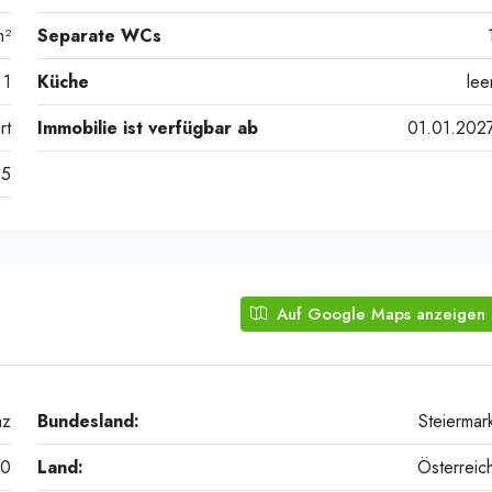
m²
Separate WCs
1
Küche
lee
rt
Immobilie ist verfügbar ab
01.01.202
5
Auf Google Maps anzeigen
az
Bundesland:
Steiermar
20
Land:
Österreic