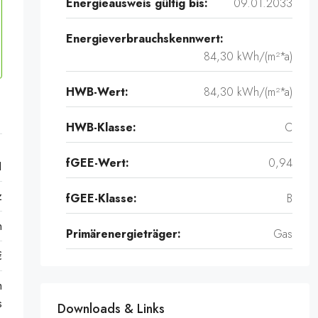
Energieausweis gültig bis:
09.01.2033
Energieverbrauchskennwert:
84,30 kWh/(m²*a)
HWB-Wert:
84,30 kWh/(m²*a)
HWB-Klasse:
C
fGEE-Wert:
0,94
1
z
fGEE-Klasse:
B
n
Primärenergieträger:
Gas
€
m
s
Downloads & Links