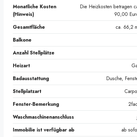
Monatliche Kosten
Die Heizkosten betragen c
(Hinweis)
90,00 Eur
Gesamtfläche
ca. 66,2 
Balkone
Anzahl Stellplätze
Heizart
G
Wohnküche
Badausstattung
Dusche, Fenst
Stellplatzart
Carpo
Fenster-Bemerkung
2fa
Waschmaschinenanschluss
Immobilie ist verfügbar ab
ab sofo