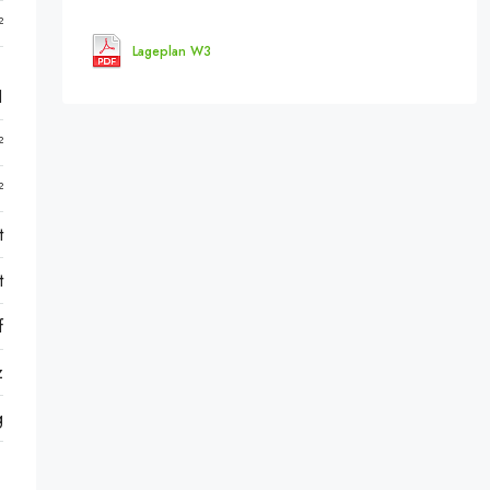
²
Lageplan W3
1
²
²
t
t
f
z
g