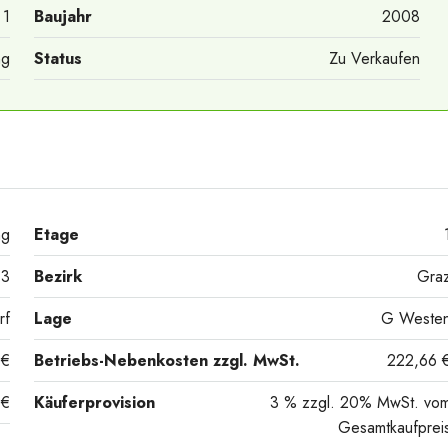
1
Baujahr
2008
ng
Status
Zu Verkaufen
ng
Etage
3
Bezirk
Gra
rf
Lage
G Weste
 €
Betriebs-Nebenkosten zzgl. MwSt.
222,66 
 €
Käuferprovision
3 % zzgl. 20% MwSt. vo
Gesamtkaufprei