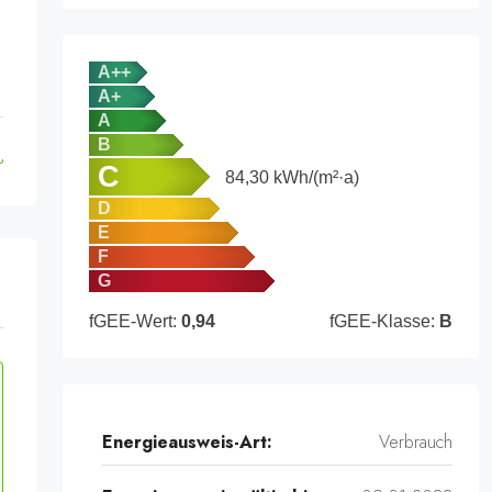
A++
A+
A
B
C
84,30
kWh/(m²·a)
D
E
F
G
fGEE-Wert:
0,94
fGEE-Klasse:
B
Energieausweis-Art:
Verbrauch