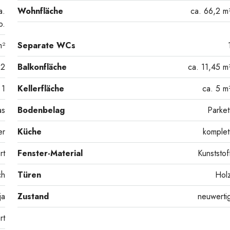
a.
Wohnfläche
ca. 66,2 m
o.
m²
Separate WCs
2
Balkonfläche
ca. 11,45 m
1
Kellerfläche
ca. 5 m
as
Bodenbelag
Parket
er
Küche
komplet
rt
Fenster-Material
Kunststof
ch
Türen
Hol
ja
Zustand
neuwerti
rt