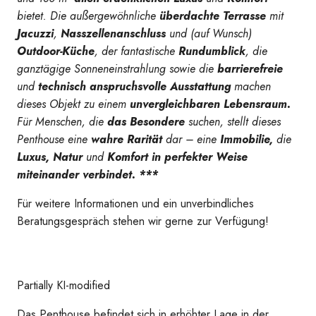
bietet. Die außergewöhnliche
überdachte Terrasse
mit
Jacuzzi
,
Nasszellenanschluss
und (auf Wunsch)
Outdoor-Küche
, der fantastische
Rundumblick
, die
ganztägige Sonneneinstrahlung sowie die
barrierefreie
und
technisch anspruchsvolle Ausstattung
machen
dieses Objekt zu einem
unvergleichbaren Lebensraum.
Für Menschen, die
das Besondere
suchen, stellt dieses
Penthouse eine
wahre Rarität
dar – eine
Immobilie,
die
Luxus, Natur
und
Komfort in perfekter Weise
miteinander verbindet. ***
Für weitere Informationen und ein unverbindliches
Beratungsgespräch stehen wir gerne zur Verfügung!
Partially KI-modified
Das Penthouse befindet sich in erhöhter Lage in der