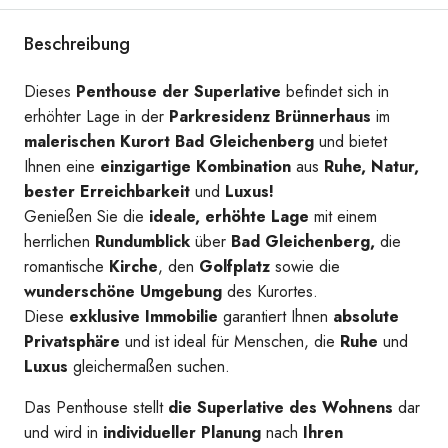
Beschreibung
NEU_Exterior_2_7
Dieses
Penthouse der Superlative
befindet sich in
erhöhter Lage in der
Parkresidenz Brünnerhaus
im
malerischen
Kurort Bad Gleichenberg
und bietet
Ihnen eine
einzigartige Kombination
aus
Ruhe, Natur,
bester Erreichbarkeit
und
Luxus!
Genießen Sie die
ideale, erhöhte Lage
mit einem
herrlichen
Rundumblick
über
Bad Gleichenberg,
die
romantische
Kirche
, den
Golfplatz
sowie die
wunderschöne Umgebung
des Kurortes.
Diese
exklusive Immobilie
garantiert Ihnen
absolute
Privatsphäre
und ist ideal für Menschen, die
Ruhe
und
Luxus
gleichermaßen suchen.
Das Penthouse stellt
die Superlative des Wohnens
dar
und wird in
individueller Planung
nach
Ihren