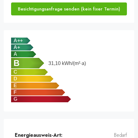
Besichtigungsanfrage senden (kein fixer Termin)
A++
A+
A
B
31,10
kWh/(m²·a)
C
D
E
F
G
Energieausweis-Art:
Bedarf