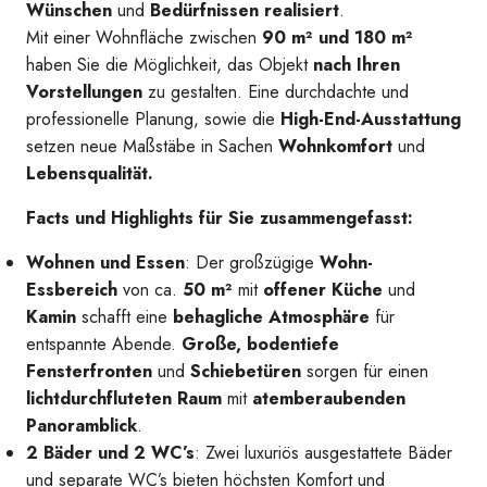
Wünschen
und
Bedürfnissen realisiert
.
Ausblick
Mit einer Wohnfläche zwischen
90 m² und 180 m²
haben Sie die Möglichkeit, das Objekt
nach Ihren
Vorstellungen
zu gestalten. Eine durchdachte und
professionelle Planung, sowie die
High-End-Ausstattung
setzen neue Maßstäbe in Sachen
Wohnkomfort
und
Lebensqualität.
Facts und Highlights für Sie zusammengefasst:
Wohnen und Essen
: Der großzügige
Wohn-
Essbereich
von ca.
50 m²
mit
offener Küche
und
Kamin
schafft eine
behagliche Atmosphäre
für
entspannte Abende.
Große, bodentiefe
Fensterfronten
und
Schiebetüren
sorgen für einen
lichtdurchfluteten Raum
mit
atemberaubenden
Panoramblick
.
2 Bäder und 2 WC’s
: Zwei luxuriös ausgestattete Bäder
Ausblick über den Ort
und separate WC’s bieten höchsten Komfort und