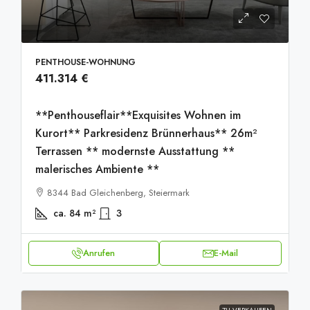
PENTHOUSE-WOHNUNG
411.314 €
**Penthouseflair**Exquisites Wohnen im
Kurort** Parkresidenz Brünnerhaus** 26m²
Terrassen ** modernste Ausstattung **
malerisches Ambiente **
8344 Bad Gleichenberg, Steiermark
ca. 84
m²
3
Anrufen
E-Mail