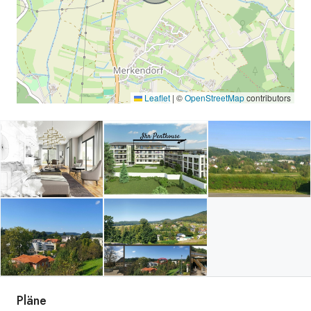
Leaflet
|
©
OpenStreetMap
contributors
Pläne