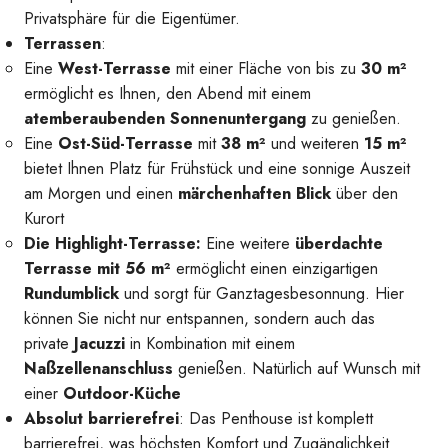
Privatsphäre für die Eigentümer.
Terrassen
:
Eine
West-Terrasse
mit einer Fläche von bis zu
30 m²
ermöglicht es Ihnen, den Abend mit einem
atemberaubenden Sonnenuntergang
zu genießen.
Eine
Ost-Süd-Terrasse
mit
38 m²
und weiteren
15 m²
bietet Ihnen Platz für Frühstück und eine sonnige Auszeit
am Morgen und einen
märchenhaften Blick
über den
Kurort
Die Highlight-Terrasse:
Eine weitere
überdachte
Terrasse mit 56 m²
ermöglicht einen einzigartigen
Rundumblick
und sorgt für Ganztagesbesonnung. Hier
können Sie nicht nur entspannen, sondern auch das
private
Jacuzzi
in Kombination mit einem
Naßzellenanschluss
genießen. Natürlich auf Wunsch mit
Ausblick über den Ort und die Umgebung
einer
Outdoor-Küche
Absolut barrierefrei
: Das Penthouse ist komplett
barrierefrei, was höchsten Komfort und Zugänglichkeit