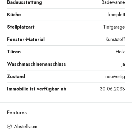
Badausstattung
Badewanne
Küche
komplett
Stellplatzart
Tiefgarage
Fenster-Material
Kunststoff
Türen
Holz
Duschwand) und Waschmaschinenanschluss
Waschmaschinenanschluss
ja
Zustand
neuwertig
Immobilie ist verfügbar ab
30.06.2033
Features
WC mit
Abstellraum