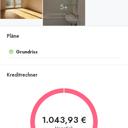
5+
Pläne
Grundriss
Kreditrechner
Tiefgarage im 2.UG
1.043,93 €