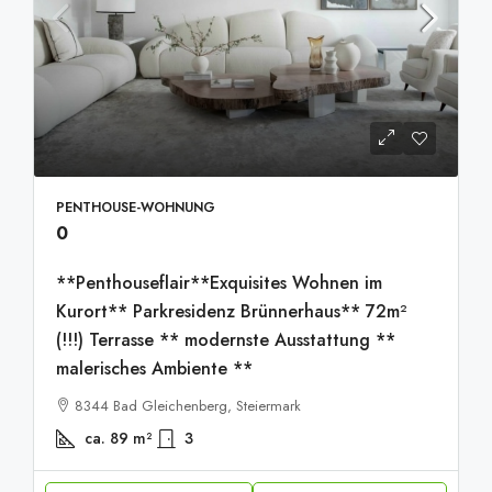
PENTHOUSE-WOHNUNG
0
**Penthouseflair**Exquisites Wohnen im
Kurort** Parkresidenz Brünnerhaus** 72m²
(!!!) Terrasse ** modernste Ausstattung **
malerisches Ambiente **
8344 Bad Gleichenberg, Steiermark
ca. 89
m²
3