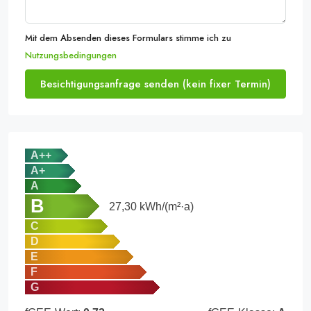
Mit dem Absenden dieses Formulars stimme ich zu
Nutzungsbedingungen
Besichtigungsanfrage senden (kein fixer Termin)
A++
A+
A
B
27,30
kWh/(m²·a)
C
D
E
F
G